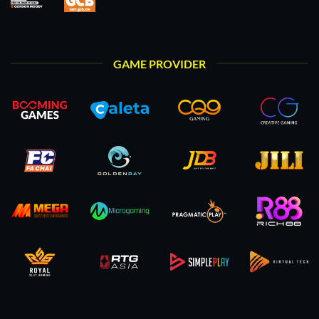
GAME PROVIDER