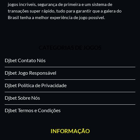
jogos incríveis, segurança de primeira e um sistema de
transações super rápido, tudo para garantir que a galera do
Brasil tenha a melhor experiência de jogo possível.
CATEGORIAS DE JOGOS
Djbet Contato Nós
Djbet Jogo Responsável
Djbet Política de Privacidade
Djbet Sobre Nós
Djbet Termos e Condições
INFORMAÇÃO