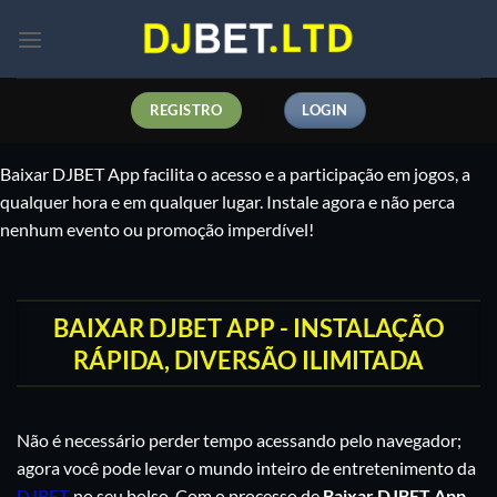
Skip
to
content
REGISTRO
LOGIN
Baixar DJBET App facilita o acesso e a participação em jogos, a
qualquer hora e em qualquer lugar. Instale agora e não perca
nenhum evento ou promoção imperdível!
BAIXAR DJBET APP - INSTALAÇÃO
RÁPIDA, DIVERSÃO ILIMITADA
Não é necessário perder tempo acessando pelo navegador;
agora você pode levar o mundo inteiro de entretenimento da
DJBET
no seu bolso. Com o processo de
Baixar DJBET App