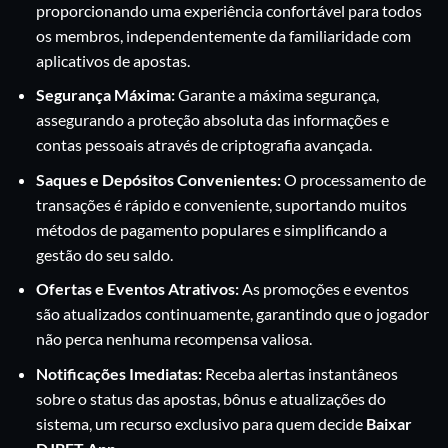
proporcionando uma experiência confortável para todos
os membros, independentemente da familiaridade com
aplicativos de apostas.
Segurança Máxima:
Garante a máxima segurança,
assegurando a proteção absoluta das informações e
contas pessoais através de criptografia avançada.
Saques e Depósitos Convenientes:
O processamento de
transações é rápido e conveniente, suportando muitos
métodos de pagamento populares e simplificando a
gestão do seu saldo.
Ofertas e Eventos Atrativos:
As promoções e eventos
são atualizados continuamente, garantindo que o jogador
não perca nenhuma recompensa valiosa.
Notificações Imediatas:
Receba alertas instantâneos
sobre o status das apostas, bônus e atualizações do
sistema, um recurso exclusivo para quem decide
Baixar