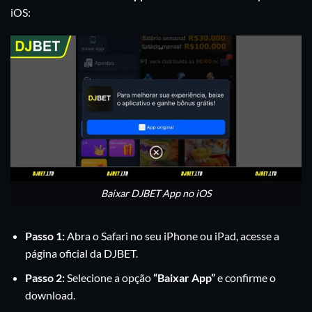
iOS:
Baixar DJBET App no iOS
Passo 1:
Abra o Safari no seu iPhone ou iPad, acesse a
página oficial da DJBET.
Passo 2:
Selecione a opção
“Baixar App”
e confirme o
download.