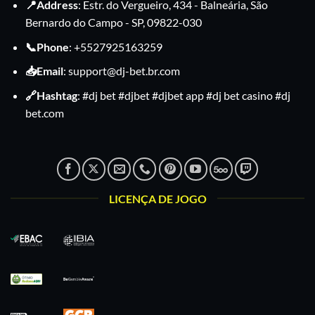
📍Address
: Estr. do Vergueiro, 434 - Balneária, São
Bernardo do Campo - SP, 09822-030
📞Phone
: +5527925163259
📥Email
:
support@dj-bet.br.com
🔗Hashtag
:
#dj bet #djbet #djbet app #dj bet casino #dj
bet.com
LICENÇA DE JOGO