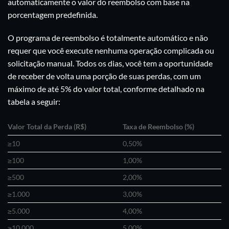
automaticamente o valor do reembolso com base na
porcentagem predefinida.
O programa de reembolso é totalmente automático e não
requer que você execute nenhuma operação complicada ou
solicitação manual. Todos os dias, você tem a oportunidade
de receber de volta uma porção de suas perdas, com um
máximo de até 5% do valor total, conforme detalhado na
tabela a seguir:
Valor Total da Perda (R$)
Taxa de Reembolso (%)
≥10
0,50%
≥100
1,00%
≥500
2,00%
≥1.000
3,00%
≥5.000
4,00%
≥10.000
5,00%