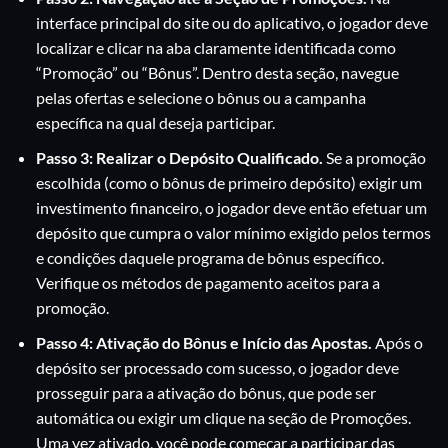
interface principal do site ou do aplicativo, o jogador deve
localizar e clicar na aba claramente identificada como
“Promoção” ou “Bônus”. Dentro desta seção, navegue
pelas ofertas e selecione o bônus ou a campanha
específica na qual deseja participar.
Passo 3: Realizar o Depósito Qualificado.
Se a promoção
escolhida (como o bônus de primeiro depósito) exigir um
investimento financeiro, o jogador deve então efetuar um
depósito que cumpra o valor mínimo exigido pelos termos
e condições daquele programa de bônus específico.
Verifique os métodos de pagamento aceitos para a
promoção.
Passo 4: Ativação do Bônus e Início das Apostas.
Após o
depósito ser processado com sucesso, o jogador deve
prosseguir para a ativação do bônus, que pode ser
automática ou exigir um clique na seção de Promoções.
Uma vez ativado, você pode começar a participar das