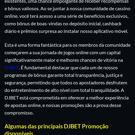
existentes, uma chance empolgante de receber recompensas
e bônus valiosos. Ao se juntar à nossa comunidade de cassino
online, você terá acesso a uma série de benefícios exclusivos,
como bônus de boas-vindas no depósito inicial, cashback
diário e prêmios surpresa ao instalar nosso aplicativo móvel.
Esta é uma forma fantástica para os membros da comunidade
começarem a sua jornada de jogos online com um capital
significativamente maior e melhores chances de vitória na
DJBET
. É fundamental destacar que cada um de nossos
programas de bônus garante total transparência, justiça e
segurança, permitindo que todos os apostadores desfrutem
do entretenimento de alto nível com total tranquilidade. A
DJBET está comprometida em oferecer a melhor experiência
de apostas online, e nossas promoções são a prova desse
compromisso.
Algumas das principais DJBET Promoção
disponíveis