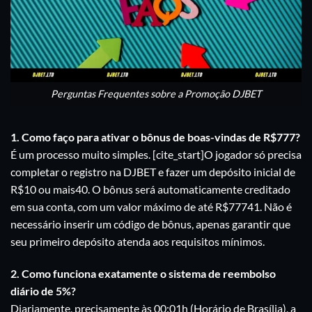
Perguntas Frequentes sobre a Promoção DJBET
1. Como faço para ativar o bônus de boas-vindas de R$777?
É um processo muito simples. [cite_start]O jogador só precisa
completar o registro na DJBET e fazer um depósito inicial de
R$10 ou mais40. O bônus será automaticamente creditado
em sua conta, com um valor máximo de até R$77741. Não é
necessário inserir um código de bônus, apenas garantir que
seu primeiro depósito atenda aos requisitos mínimos.
2. Como funciona exatamente o sistema de reembolso
diário de 5%?
Diariamente, precisamente às 00:01h (Horário de Brasília), a