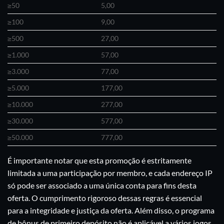
≥50
5,00
≥100
9,00
≥500
27,00
≥1.000
57,00
≥3.000
77,00
≥5.000
177,00
≥10.000
277,00
≥30.000
577,00
≥50.000
777,00
É importante notar que esta promoção é estritamente
limitada a uma participação por membro, e cada endereço IP
só pode ser associado a uma única conta para fins desta
oferta. O cumprimento rigoroso dessas regras é essencial
para a integridade e justiça da oferta. Além disso, o programa
de bônus de primeiro depósito não é aplicável a vários jogos