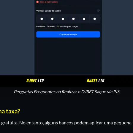
Perguntas Frequentes ao Realizar o DJBET Saque via PIX
ma taxa?
 gratuita. No entanto, alguns bancos podem aplicar uma pequena ta