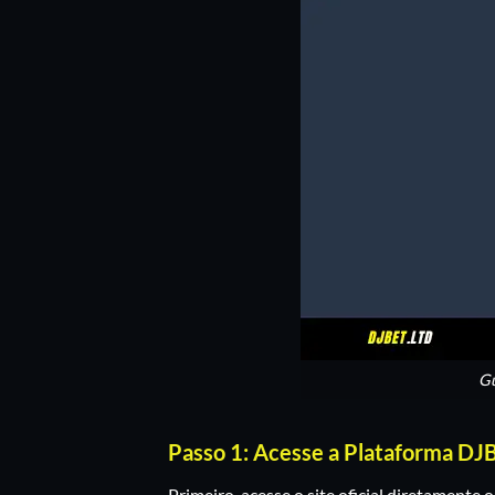
Gu
Passo 1: Acesse a Plataforma DJ
Primeiro, acesse o site oficial diretamente 