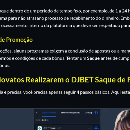
que dentro de um período de tempo fixo, por exemplo, de 1 a 24 
ema para não atrasar o processo de recebimento do dinheiro. Emb
rocessamento interno da plataforma que deve ser respeitado para 
 de Promoção
moções, alguns programas exigem a conclusão de apostas ou a ma
termos e condições de cada bônus. Tentar um
Saque
antes de cumpri
bônus.
Novatos Realizarem o DJBET Saque de 
a e precisa, você precisa apenas seguir 4 passos básicos. Aqui está 