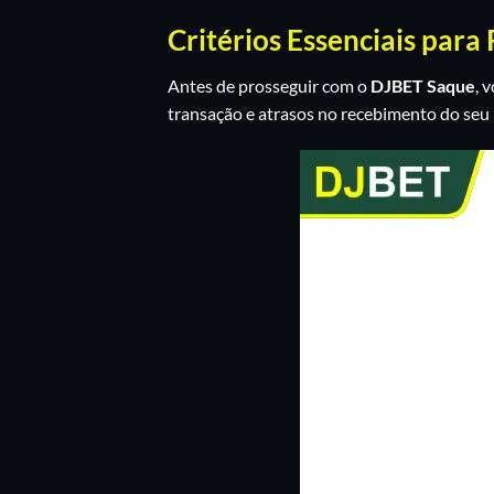
Critérios Essenciais par
Antes de prosseguir com o
DJBET Saque
, 
transação e atrasos no recebimento do seu