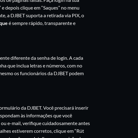
o” e depois clique em “Saques” no menu
e, a DJBET suporta a retirada via PIX, o
que
é sempre rápido, transparente e
nte diferente da senha de login. A cada
nha que inclua letras e números, com no
em mesmo os funcionários da DJBET podem
rmulário da DJBET. Você precisará inserir
rrespondam às informações que você
e ou e-mail, verifique cuidadosamente antes
alhes estiverem corretos, clique em “Rút