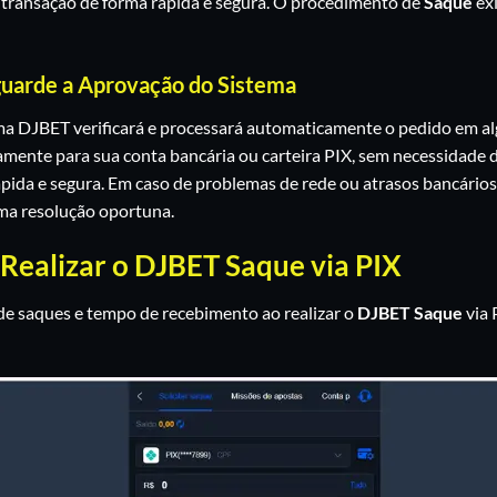
a transação de forma rápida e segura. O procedimento de
Saque
exi
guarde a Aprovação do Sistema
tema DJBET verificará e processará automaticamente o pedido em a
atamente para sua conta bancária ou carteira PIX, sem necessidade
pida e segura. Em caso de problemas de rede ou atrasos bancário
ma resolução oportuna.
Realizar o DJBET Saque via PIX
e saques e tempo de recebimento ao realizar o
DJBET Saque
via 