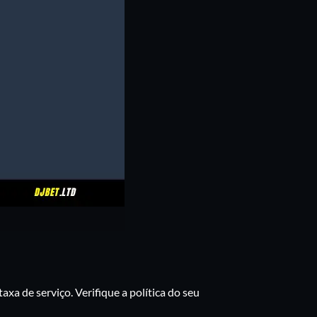
xa de serviço. Verifique a política do seu