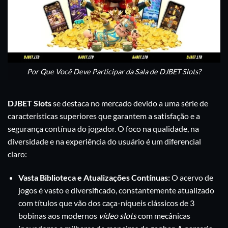
Por Que Você Deve Participar da Sala de DJBET Slots?
DJBET Slots
se destaca no mercado devido a uma série de
características superiores que garantem a satisfação e a
segurança contínua do jogador. O foco na qualidade, na
diversidade e na experiência do usuário é um diferencial
claro:
Vasta Biblioteca e Atualizações Contínuas:
O acervo de
jogos é vasto e diversificado, constantemente atualizado
com títulos que vão dos caça-níqueis clássicos de 3
bobinas aos modernos
vídeo slots
com mecânicas