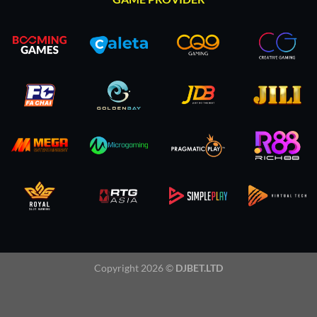
Copyright 2026 ©
DJBET.LTD