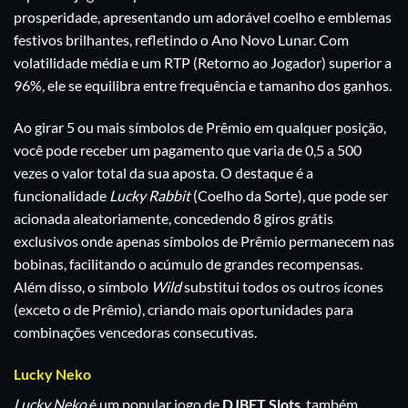
prosperidade, apresentando um adorável coelho e emblemas
festivos brilhantes, refletindo o Ano Novo Lunar. Com
volatilidade média e um RTP (Retorno ao Jogador) superior a
96%, ele se equilibra entre frequência e tamanho dos ganhos.
Ao girar 5 ou mais símbolos de Prêmio em qualquer posição,
você pode receber um pagamento que varia de 0,5 a 500
vezes o valor total da sua aposta. O destaque é a
funcionalidade
Lucky Rabbit
(Coelho da Sorte), que pode ser
acionada aleatoriamente, concedendo 8 giros grátis
exclusivos onde apenas símbolos de Prêmio permanecem nas
bobinas, facilitando o acúmulo de grandes recompensas.
Além disso, o símbolo
Wild
substitui todos os outros ícones
(exceto o de Prêmio), criando mais oportunidades para
combinações vencedoras consecutivas.
Lucky Neko
Lucky Neko
é um popular jogo de
DJBET Slots
, também