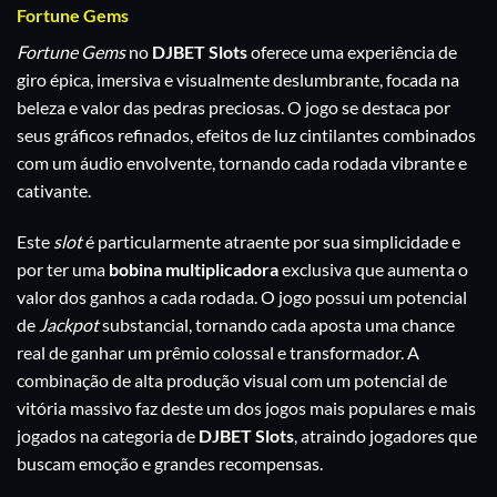
Fortune Gems
Fortune Gems
no
DJBET Slots
oferece uma experiência de
giro épica, imersiva e visualmente deslumbrante, focada na
beleza e valor das pedras preciosas. O jogo se destaca por
seus gráficos refinados, efeitos de luz cintilantes combinados
com um áudio envolvente, tornando cada rodada vibrante e
cativante.
Este
slot
é particularmente atraente por sua simplicidade e
por ter uma
bobina multiplicadora
exclusiva que aumenta o
valor dos ganhos a cada rodada. O jogo possui um potencial
de
Jackpot
substancial, tornando cada aposta uma chance
real de ganhar um prêmio colossal e transformador. A
combinação de alta produção visual com um potencial de
vitória massivo faz deste um dos jogos mais populares e mais
jogados na categoria de
DJBET Slots
, atraindo jogadores que
buscam emoção e grandes recompensas.