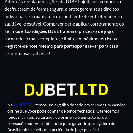
Aderir às regulamentações da DJBET ajuda os membros a
desfrutarem de forma segura, a protegerem seus direitos
individuais e a manterem um ambiente de entretenimento
saudável e estável. Compreender e aplicar corretamente os
Termos e Condições DJBET
apoia o processo de jogo,
tornando-o mais completo, e limita ao máximo os riscos.
Registre-se hoje mesmo para participar e levar para casa
recompensas valiosas!
Na
DJBET.LTD
, temos um orgulho danado em sermos um cassino
online que você pode confiar de olhos fechados! Oferecemos
jogos incríveis, segurança de primeira e um sistema de
transações super rápido, tudo para garantir que a galera do
Brasil tenha a melhor experiência de jogo possível.