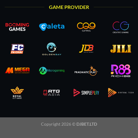
GAME PROVIDER
Copyright 2026 ©
DJBET.LTD