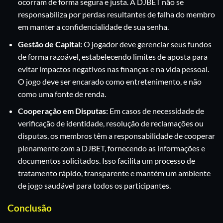
ocorram de forma segura e justa. A DJBET não se
responsabiliza por perdas resultantes de falha do membro
em manter a confidencialidade de sua senha.
Gestão de Capital:
O jogador deve gerenciar seus fundos
de forma razoável, estabelecendo limites de aposta para
evitar impactos negativos nas finanças e na vida pessoal.
O jogo deve ser encarado como entretenimento, e não
como uma fonte de renda.
Cooperação em Disputas:
Em casos de necessidade de
verificação de identidade, resolução de reclamações ou
disputas, os membros têm a responsabilidade de cooperar
plenamente com a DJBET, fornecendo as informações e
documentos solicitados. Isso facilita um processo de
tratamento rápido, transparente e mantém um ambiente
de jogo saudável para todos os participantes.
Conclusão