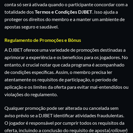
conta só será ativada quando o participante concordar com a
totalidade dos
Termos e Condições DJBET
. Isso ajuda a
proteger os direitos do membro e a manter um ambiente de
apostas seguro e saudável.
Regulamento de Promoções e Bônus
A DJBET oferece uma variedade de promoções destinadas a
aprimorar a experiência e os benefícios para os jogadores. No
entanto, é crucial notar que cada programa é acompanhado
de condições específicas. Assim, o membro precisa ler
atentamente os requisitos de participação, o período de
aplicação e os limites da oferta para evitar mal-entendidos ou
violações do regulamento.
Qualquer promoção pode ser alterada ou cancelada sem
aviso prévio se a DJBET identificar atividades fraudulentas.
O jogador é responsável por cumprir todos os requisitos da
oferta, incluindo a conclusão do requisito de aposta(
rollover
)