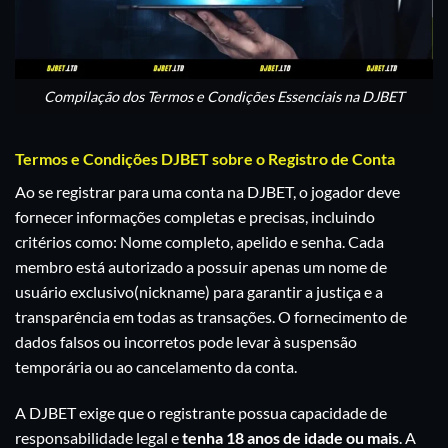
Compilação dos Termos e Condições Essenciais na DJBET
Termos e Condições DJBET sobre o Registro de Conta
Ao se registrar para uma conta na DJBET, o jogador deve
fornecer informações completas e precisas, incluindo
critérios como: Nome completo, apelido e senha. Cada
membro está autorizado a possuir apenas um nome de
usuário exclusivo(nickname) para garantir a justiça e a
transparência em todas as transações. O fornecimento de
dados falsos ou incorretos pode levar à suspensão
temporária ou ao cancelamento da conta.
A DJBET exige que o registrante possua capacidade de
responsabilidade legal e
tenha 18 anos de idade ou mais
. A