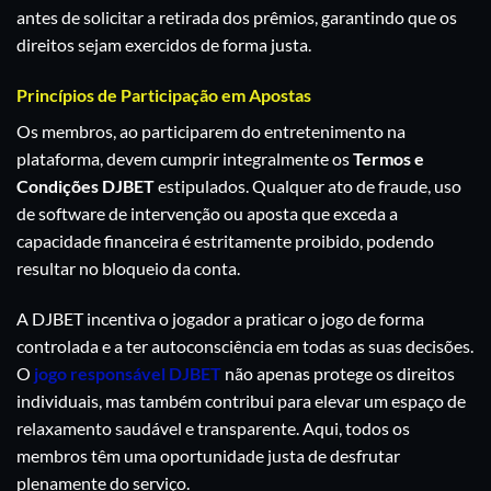
antes de solicitar a retirada dos prêmios, garantindo que os
direitos sejam exercidos de forma justa.
Princípios de Participação em Apostas
Os membros, ao participarem do entretenimento na
plataforma, devem cumprir integralmente os
Termos e
Condições DJBET
estipulados. Qualquer ato de fraude, uso
de software de intervenção ou aposta que exceda a
capacidade financeira é estritamente proibido, podendo
resultar no bloqueio da conta.
A DJBET incentiva o jogador a praticar o jogo de forma
controlada e a ter autoconsciência em todas as suas decisões.
O
jogo responsável DJBET
não apenas protege os direitos
individuais, mas também contribui para elevar um espaço de
relaxamento saudável e transparente. Aqui, todos os
membros têm uma oportunidade justa de desfrutar
plenamente do serviço.