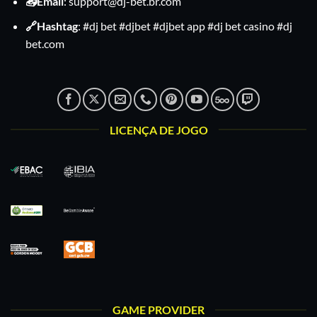
📥Email
:
support@dj-bet.br.com
🔗Hashtag
:
#dj bet #djbet #djbet app #dj bet casino #dj
bet.com
LICENÇA DE JOGO
GAME PROVIDER