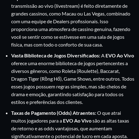
transmissão ao vivo (livestream) é feito diretamente de
grandes cassinos, como Macau ou Las Vegas, combinado
com uma equipe de Dealers profissionais. Isso
proporciona uma atmosfera de cassino genuína, fazendo
você se sentir como se estivesse em uma sala de jogos
física, mas com todo o conforto de sua casa.
Vasta Biblioteca de Jogos Diversificados:
A
EVO Ao Vivo
oferece uma enorme biblioteca de jogos pertencentes a
diversos gêneros, como Roleta (Roulette), Baccarat,
Dragon Tiger (Rồng Hổ), Game Shows, entre outros. Todos
esses jogos possuem regras simples, mas são cheios de
drama e emoção, garantindo satisfação para todos os
estilos e preferências dos clientes.
Taxas de Pagamento (Odds) Atraentes:
O que atrai
muitos jogadores para a
EVO Ao Vivo
são as altas taxas
de retorno e as odds vantajosas, que aumentam
significativamente o potencial de lucro em cada aposta.