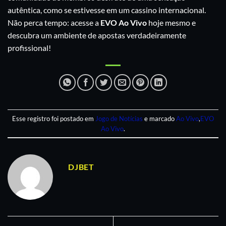
autêntica, como se estivesse em um cassino internacional.
Não perca tempo: acesse a
EVO Ao Vivo
hoje mesmo e
descubra um ambiente de apostas verdadeiramente
profissional!
Esse registro foi postado em
Jogo de Notícias
e marcado
Ao Vivo
,
EVO
Ao Vivo
.
DJBET