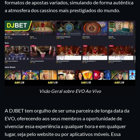
formatos de apostas variados, simulando de forma autêntica
a atmosfera dos cassinos mais prestigiados do mundo.
Visão Geral sobre EVO Ao Vivo
A DJBET tem orgulho de ser uma parceira de longa data da
EVO, oferecendo aos seus membros a oportunidade de
vivenciar essa experiência a qualquer hora e em qualquer
lugar, seja pelo website ou por aplicativos móveis. Essa