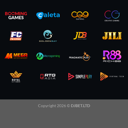
Copyright 2026 ©
DJBET.LTD