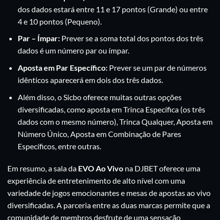
dos dados estará entre 11 e 17 pontos (Grande) ou entre
4 e 10 pontos (Pequeno).
Par – Ímpar:
Prever se a soma total dos pontos dos três
dados é um número par ou ímpar.
Aposta em Par Específico:
Prever se um par de números
idênticos aparecerá em dois dos três dados.
Além disso, o Sicbo oferece muitas outras opções
diversificadas, como aposta em Trinca Específica (os três
dados com o mesmo número), Trinca Qualquer, Aposta em
Número Único, Aposta em Combinação de Pares
Específicos, entre outras.
Em resumo, a sala da
EVO Ao Vivo
na DJBET oferece uma
experiência de entretenimento de alto nível com uma
variedade de jogos emocionantes e mesas de apostas ao vivo
diversificadas. A parceria entre as duas marcas permite que a
comunidade de membros desfrute de uma sensação