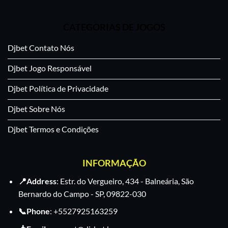
CATEGORIAS DE JOGOS
Djbet Contato Nós
Djbet Jogo Responsável
Djbet Política de Privacidade
Djbet Sobre Nós
Djbet Termos e Condições
INFORMAÇÃO
📍Address
: Estr. do Vergueiro, 434 - Balneária, São
Bernardo do Campo - SP, 09822-030
📞Phone
: +5527925163259