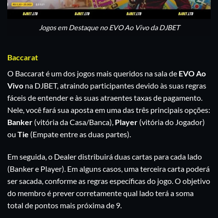
Jogos em Destaque no EVO Ao Vivo da DJBET
Baccarat
O Baccarat é um dos jogos mais queridos na sala de
EVO Ao
Vivo
na DJBET, atraindo participantes devido às suas regras
fáceis de entender e às suas atraentes taxas de pagamento.
Nele, você fará sua aposta em uma das três principais opções:
Banker
(vitória da Casa/Banca),
Player
(vitória do Jogador)
ou
Tie
(Empate entre as duas partes).
Em seguida, o Dealer distribuirá duas cartas para cada lado
(Banker e Player). Em alguns casos, uma terceira carta poderá
ser sacada, conforme as regras específicas do jogo. O objetivo
do membro é prever corretamente qual lado terá a soma
total de pontos mais próxima de 9.