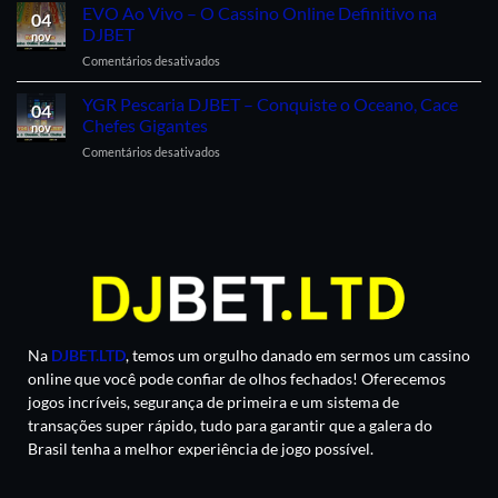
Jogo
EVO Ao Vivo – O Cassino Online Definitivo na
dos
Quente
04
Ao
Caça-
DJBET
de
nov
Vivo
Níqueis
2025
em
Comentários desativados
–
Online
EVO
O
para
Ao
YGR Pescaria DJBET – Conquiste o Oceano, Cace
Salão
Todos
04
Vivo
de
Chefes Gigantes
os
nov
–
Apostas
Fãs
em
Comentários desativados
O
Online
YGR
Cassino
de
Pescaria
Online
Elite
DJBET
Definitivo
no
–
na
DJBET
Conquiste
DJBET
o
Oceano,
Cace
Chefes
Gigantes
Na
DJBET.LTD
, temos um orgulho danado em sermos um cassino
online que você pode confiar de olhos fechados! Oferecemos
jogos incríveis, segurança de primeira e um sistema de
transações super rápido, tudo para garantir que a galera do
Brasil tenha a melhor experiência de jogo possível.