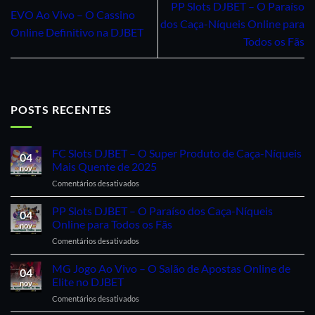
PP Slots DJBET – O Paraíso
EVO Ao Vivo – O Cassino
dos Caça-Níqueis Online para
Online Definitivo na DJBET
Todos os Fãs
POSTS RECENTES
FC Slots DJBET – O Super Produto de Caça-Níqueis
04
Mais Quente de 2025
nov
em
Comentários desativados
FC
Slots
PP Slots DJBET – O Paraíso dos Caça-Níqueis
04
DJBET
Online para Todos os Fãs
nov
–
em
Comentários desativados
O
PP
Super
Slots
MG Jogo Ao Vivo – O Salão de Apostas Online de
Produto
04
DJBET
de
Elite no DJBET
nov
–
Caça-
em
Comentários desativados
O
Níqueis
MG
Paraíso
Mais