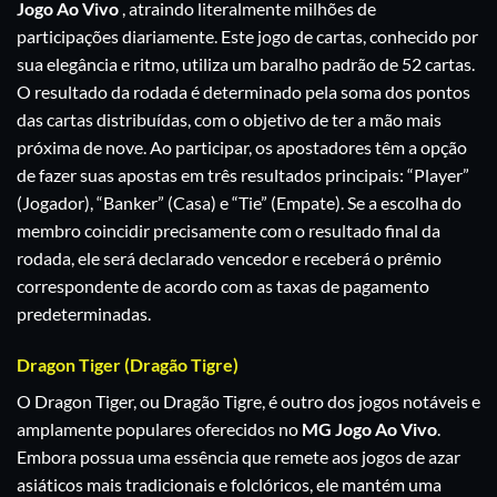
Jogo Ao Vivo
, atraindo literalmente milhões de
participações diariamente. Este jogo de cartas, conhecido por
sua elegância e ritmo, utiliza um baralho padrão de 52 cartas.
O resultado da rodada é determinado pela soma dos pontos
das cartas distribuídas, com o objetivo de ter a mão mais
próxima de nove. Ao participar, os apostadores têm a opção
de fazer suas apostas em três resultados principais: “Player”
(Jogador), “Banker” (Casa) e “Tie” (Empate). Se a escolha do
membro coincidir precisamente com o resultado final da
rodada, ele será declarado vencedor e receberá o prêmio
correspondente de acordo com as taxas de pagamento
predeterminadas.
Dragon Tiger (Dragão Tigre)
O Dragon Tiger, ou Dragão Tigre, é outro dos jogos notáveis e
amplamente populares oferecidos no
MG Jogo Ao Vivo
.
Embora possua uma essência que remete aos jogos de azar
asiáticos mais tradicionais e folclóricos, ele mantém uma