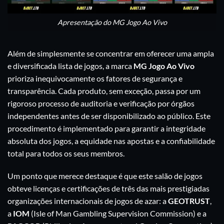
Apresentação do MG Jogo Ao Vivo
Além de simplesmente se concentrar em oferecer uma ampla
e diversificada lista de jogos, a marca
MG Jogo Ao Vivo
prioriza inequivocamente os fatores de segurança e
transparência. Cada produto, sem exceção, passa por um
rigoroso processo de auditoria e verificação por órgãos
independentes antes de ser disponibilizado ao público. Este
procedimento é implementado para garantir a integridade
absoluta dos jogos, a equidade nas apostas e a confiabilidade
total para todos os seus membros.
Um ponto que merece destaque é que este salão de jogos
obteve licenças e certificações de três das mais prestigiadas
organizações internacionais de jogos de azar: a
GEOTRUST
,
a
IOM
(Isle of Man Gambling Supervision Commission) e a