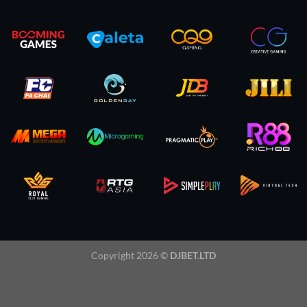
Copyright 2026 ©
DJBET.LTD