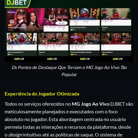
Os Pontos de Destaque Que Tornam o MG Jogo Ao Vivo Tão
Popular
Experiência do Jogador Otimizada
Todos os serviços oferecidos no
MG Jogo Ao Vivo
DJBET são
meticulosamente planejados e executados com o foco
absoluto no jogador. Esta abordagem centrada no usuário
permeia todas as interações e recursos da plataforma, desde
o
design
intuitivo até as políticas de saque. O sistema de