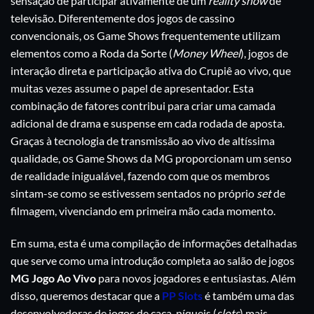
sensação de participar ativamente de um
reality show
de
televisão. Diferentemente dos jogos de cassino
convencionais, os Game Shows frequentemente utilizam
elementos como a Roda da Sorte (
Money Wheel
), jogos de
interação direta e participação ativa do Crupiê ao vivo, que
muitas vezes assume o papel de apresentador. Esta
combinação de fatores contribui para criar uma camada
adicional de drama e suspense em cada rodada de aposta.
Graças à tecnologia de transmissão ao vivo de altíssima
qualidade, os Game Shows da MG proporcionam um senso
de realidade inigualável, fazendo com que os membros
sintam-se como se estivessem sentados no próprio
set
de
filmagem, vivenciando em primeira mão cada momento.
Em suma, esta é uma compilação de informações detalhadas
que serve como uma introdução completa ao salão de jogos
MG Jogo Ao Vivo
para novos jogadores e entusiastas. Além
disso, queremos destacar que a
PP Slots
é também uma das
desenvolvedoras de jogos de caça-níqueis (
slots
) mais