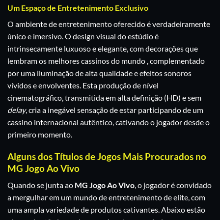
Um Espaço de Entretenimento Exclusivo
O ambiente de entretenimento oferecido é verdadeiramente
único e imersivo. O design visual do estúdio é
intrinsecamente luxuoso e elegante, com decorações que
lembram os melhores cassinos do mundo , complementado
por uma iluminação de alta qualidade e efeitos sonoros
vívidos e envolventes. Esta produção de nível
cinematográfico, transmitida em alta definição (HD) e sem
delay
, cria a inegável sensação de estar participando de um
cassino internacional autêntico, cativando o jogador desde o
primeiro momento.
Alguns dos Títulos de Jogos Mais Procurados no
MG Jogo Ao Vivo
Quando se junta ao
MG Jogo Ao Vivo
, o jogador é convidado
a mergulhar em um mundo de entretenimento de elite, com
uma ampla variedade de produtos cativantes. Abaixo estão