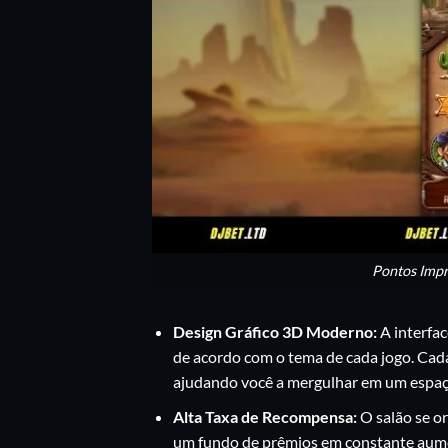
Pontos Impr
Design Gráfico 3D Moderno:
A interfac
de acordo com o tema de cada jogo. Cad
ajudando você a mergulhar em um espaço
Alta Taxa de Recompensa:
O salão se o
um fundo de prêmios em constante aume