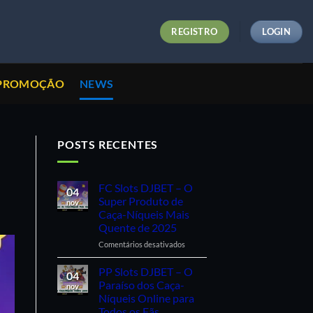
REGISTRO
LOGIN
PROMOÇÃO
NEWS
POSTS RECENTES
FC Slots DJBET – O
04
Super Produto de
nov
Caça-Níqueis Mais
Quente de 2025
em
Comentários desativados
FC
Slots
PP Slots DJBET – O
04
DJBET
Paraíso dos Caça-
nov
–
Níqueis Online para
O
Todos os Fãs