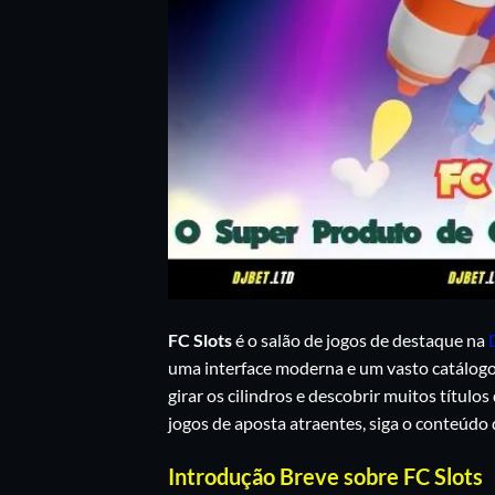
FC Slots
é o salão de jogos de destaque na
uma interface moderna e um vasto catálogo
girar os cilindros e descobrir muitos título
jogos de aposta atraentes, siga o conteúdo 
Introdução Breve sobre FC Slots