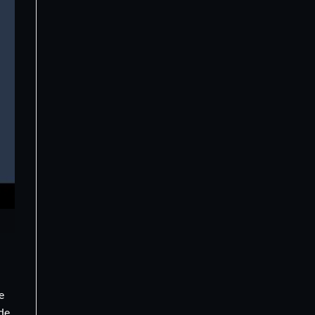
e
 de