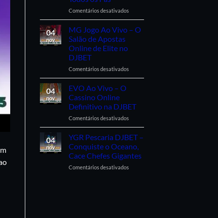
Super
Produto
em
Comentários desativados
de
PP
Caça-
Slots
MG Jogo Ao Vivo – O
04
Níqueis
DJBET
Salão de Apostas
nov
Mais
–
Online de Elite no
Quente
O
DJBET
de
Paraíso
2025
dos
em
Comentários desativados
Caça-
MG
Níqueis
Jogo
EVO Ao Vivo – O
04
Online
Ao
Cassino Online
nov
para
Vivo
Definitivo na DJBET
Todos
–
os
em
Comentários desativados
O
Fãs
EVO
Salão
Ao
de
YGR Pescaria DJBET –
04
Vivo
Apostas
Conquiste o Oceano,
nov
om
–
Online
Cace Chefes Gigantes
O
de
ao
em
Comentários desativados
Cassino
Elite
YGR
Online
no
Pescaria
Definitivo
DJBET
DJBET
na
–
DJBET
Conquiste
o