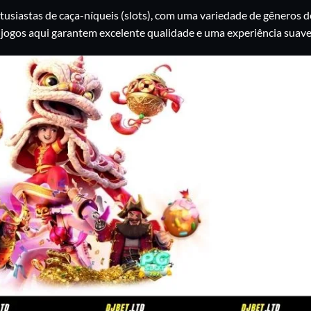
ntusiastas de caça-níqueis (slots), com uma variedade de gêneros d
 jogos aqui garantem excelente qualidade e uma experiência suave