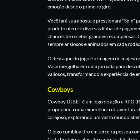
emoção desde o primeiro giro.
Você fará sua aposta e pressionará “Spin” 
produto oferece diversas linhas de pagame
chances de receber grandes recompensas.
sempre ansiosos e animados em cada rodad
O destaque do jogo é a imagem do majesto
Você mergulha em uma jornada para descobr
valiosos, transformando a experiência de e
Cowboys
Cowboy DJBET é um jogo de ação e RPG (Ro
proporciona uma experiência de aventura d
corajoso, explorando um vasto mundo aber
O jogo combina tiro em terceira pessoa com
Cada tiroteio acalorado e missão difícil de