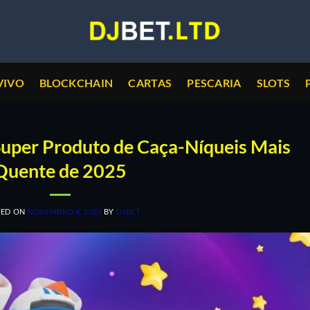
VIVO
BLOCKCHAIN
CARTAS
PESCARIA
SLOTS
Super Produto de Caça-Níqueis Mais
Quente de 2025
TED ON
NOVEMBRO 4, 2025
BY
DJBET