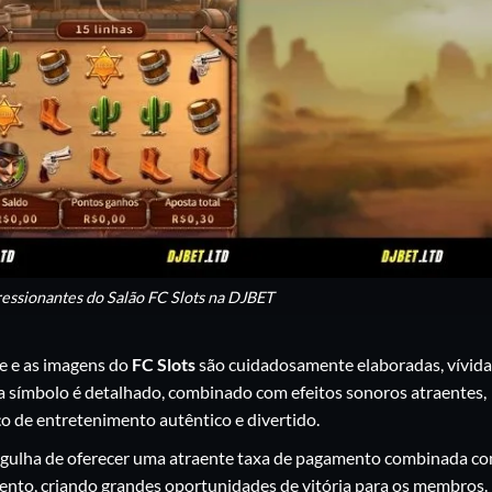
essionantes do Salão FC Slots na DJBET
e e as imagens do
FC Slots
são cuidadosamente elaboradas, vívida
a símbolo é detalhado, combinado com efeitos sonoros atraentes,
 de entretenimento autêntico e divertido.
rgulha de oferecer uma atraente taxa de pagamento combinada c
nto, criando grandes oportunidades de vitória para os membros.