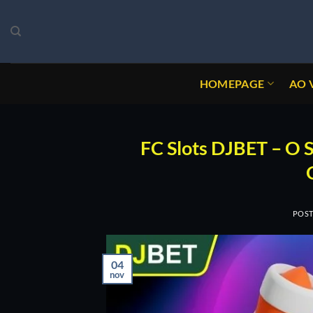
Skip
to
content
HOMEPAGE
AO 
FC Slots DJBET – O 
POS
04
nov