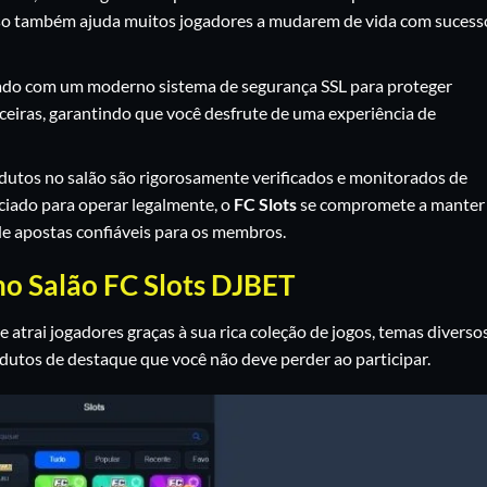
sso também ajuda muitos jogadores a mudarem de vida com sucess
ado com um moderno sistema de segurança SSL para proteger
ceiras, garantindo que você desfrute de uma experiência de
dutos no salão são rigorosamente verificados e monitorados de
nciado para operar legalmente, o
FC Slots
se compromete a manter
 apostas confiáveis para os membros.
no Salão FC Slots DJBET
 atrai jogadores graças à sua rica coleção de jogos, temas diverso
odutos de destaque que você não deve perder ao participar.