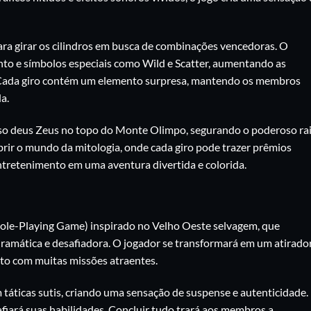
para girar os cilindros em busca de combinações vencedoras. O
nto e símbolos especiais como Wild e Scatter, aumentando as
 Cada giro contém um elemento surpresa, mantendo os membros
a.
so deus Zeus no topo do Monte Olimpo, segurando o poderoso rai
ir o mundo da mitologia, onde cada giro pode trazer prêmios
ntretenimento em uma aventura divertida e colorida.
le-Playing Game) inspirado no Velho Oeste selvagem, que
ramática e desafiadora. O jogador se transformará em um atirado
to com muitas missões atraentes.
 táticas sutis, criando uma sensação de suspense e autenticidade.
safiará suas habilidades. Concluir tudo trará aos membros a