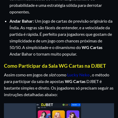
probabilidade e uma estratégia sólida para derrotar
oponentes.
Andar Bahar:
Um jogo de cartas de previsão originário da
Índia. As regras são fáceis de entender, e a velocidade da
partida é rápida. É perfeito para jogadores que gostam de
simplicidade e de um jogo com chances próximas de
50/50. A simplicidade e o dinamismo do
WG Cartas
Andar Bahar o tornam muito popular.
Como Participar da Sala WG Cartas na DJBET
Assim como em jogos de
slot
como
Lucky Neko
, o método
para participar da sala de apostas
WG Cartas
DJBET é
bastante simples e direto. Os jogadores só precisam seguir as
instruções detalhadas abaixo: