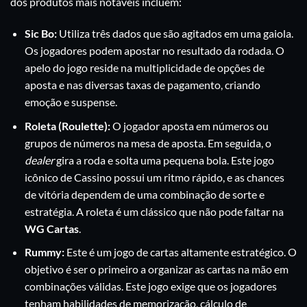
dos produtos mais notáveis incluem:
Sic Bo:
Utiliza três dados que são agitados em uma gaiola.
Os jogadores podem apostar no resultado da rodada. O
apelo do jogo reside na multiplicidade de opções de
aposta e nas diversas taxas de pagamento, criando
emoção e suspense.
Roleta (Roulette):
O jogador aposta em números ou
grupos de números na mesa de aposta. Em seguida, o
dealer
gira a roda e solta uma pequena bola. Este jogo
icônico de Cassino possui um ritmo rápido, e as chances
de vitória dependem de uma combinação de sorte e
estratégia. A roleta é um clássico que não pode faltar na
WG Cartas
.
Rummy:
Este é um jogo de cartas altamente estratégico. O
objetivo é ser o primeiro a organizar as cartas na mão em
combinações válidas. Este jogo exige que os jogadores
tenham habilidades de memorização, cálculo de