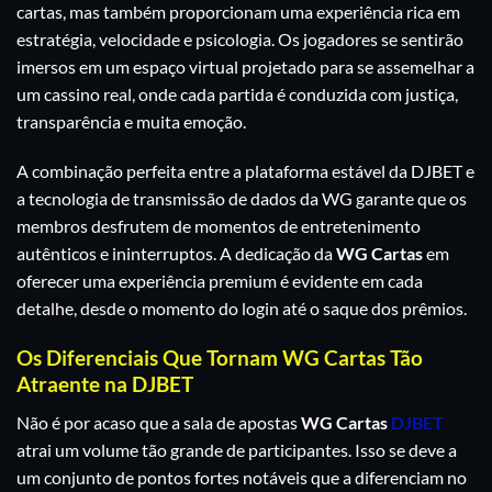
cartas, mas também proporcionam uma experiência rica em
estratégia, velocidade e psicologia. Os jogadores se sentirão
imersos em um espaço virtual projetado para se assemelhar a
um cassino real, onde cada partida é conduzida com justiça,
transparência e muita emoção.
A combinação perfeita entre a plataforma estável da DJBET e
a tecnologia de transmissão de dados da WG garante que os
membros desfrutem de momentos de entretenimento
autênticos e ininterruptos. A dedicação da
WG Cartas
em
oferecer uma experiência premium é evidente em cada
detalhe, desde o momento do login até o saque dos prêmios.
Os Diferenciais Que Tornam WG Cartas Tão
Atraente na DJBET
Não é por acaso que a sala de apostas
WG Cartas
DJBET
atrai um volume tão grande de participantes. Isso se deve a
um conjunto de pontos fortes notáveis que a diferenciam no