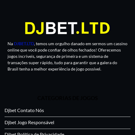
Elite
DJBET
Definitivo
no
–
na
DJBET
Conquiste
DJBET
o
Oceano,
Cace
Chefes
Gigantes
Na
DJBET.LTD
, temos um orgulho danado em sermos um cassino
online que você pode confiar de olhos fechados! Oferecemos
jogos incríveis, segurança de primeira e um sistema de
transações super rápido, tudo para garantir que a galera do
Brasil tenha a melhor experiência de jogo possível.
CATEGORIAS DE JOGOS
Djbet Contato Nós
Djbet Jogo Responsável
Djbet Política de Privacidade