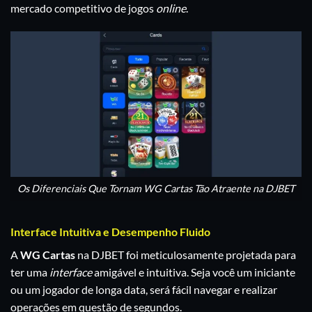
mercado competitivo de jogos
online
.
Os Diferenciais Que Tornam WG Cartas Tão Atraente na DJBET
Interface Intuitiva e Desempenho Fluido
A
WG Cartas
na DJBET foi meticulosamente projetada para
ter uma
interface
amigável e intuitiva. Seja você um iniciante
ou um jogador de longa data, será fácil navegar e realizar
operações em questão de segundos.