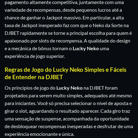
pagamento altamente competitiva, juntamente com uma
variedade de recompensas, desde pequenos lucros até a
chance de ganhar o Jackpot massivo. Em particular, a alta
taxa de Jackpot inesperado faz com que o Neko da Sorte na
DJBET rapidamente se torne a principal escolha para quem é
apaixonado por slots de recompensa. A qualidade do design
e a mecânica de bônus tornam o
Lucky Neko
uma
experiência de jogo superior.
Regras de Jogo do Lucky Neko Simples e Fáceis
de Entender na DJBET
Os princípios de jogo do
Lucky Neko
na DJBET foram
projetados para serem muito simples, adequados até mesmo
para iniciantes. Você só precisa selecionar o nível de aposta e
girar o slot, aguardando o resultado aparecer. Cada giro traz
uma sensação de suspense, acompanhada da oportunidade
de desbloquear recompensas inesperadas e desfrutar de uma
experiência emocionante e única.