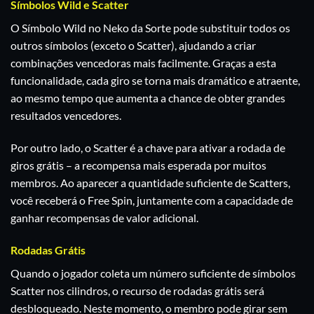
Símbolos Wild e Scatter
O Símbolo Wild no Neko da Sorte pode substituir todos os
outros símbolos (exceto o Scatter), ajudando a criar
combinações vencedoras mais facilmente. Graças a esta
funcionalidade, cada giro se torna mais dramático e atraente,
ao mesmo tempo que aumenta a chance de obter grandes
resultados vencedores.
Por outro lado, o Scatter é a chave para ativar a rodada de
giros grátis – a recompensa mais esperada por muitos
membros. Ao aparecer a quantidade suficiente de Scatters,
você receberá o Free Spin, juntamente com a capacidade de
ganhar recompensas de valor adicional.
Rodadas Grátis
Quando o jogador coleta um número suficiente de símbolos
Scatter nos cilindros, o recurso de rodadas grátis será
desbloqueado. Neste momento, o membro pode girar sem