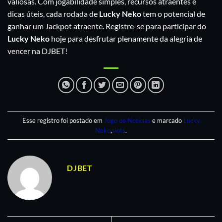
valiosas. Com jogabilidade simples, recursos atraentes e
dicas úteis, cada rodada de
Lucky Neko
tem o potencial de
ganhar um Jackpot atraente. Registre-se para participar do
Lucky Neko
hoje para desfrutar plenamente da alegria de
vencer na DJBET!
Esse registro foi postado em
Jogo de Notícias
e marcado
Lucky
Neko
,
slots
.
DJBET