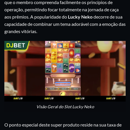
que o membro compreenda facilmente os princípios de
operação, permitindo focar totalmente na jornada de caça
aos prêmios. A popularidade do
Lucky Neko
decorre de sua
capacidade de combinar um tema adorável com a emoção das
grandes vitórias.
Visão Geral do Slot Lucky Neko
O ponto especial deste super produto reside na sua taxa de