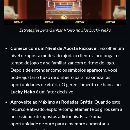
Estratégias para Ganhar Muito no Slot Lucky Neko
Comece com um Nível de Aposta Razoável:
Escolher um
nível de aposta moderado ajuda o cliente a prolongar o
tempo de jogo e a se familiarizar com o ritmo do jogo.
Depois de entender como os símbolos aparecem, você
pode ajustar o fluxo de dinheiro para maximizar as
oportunidades de vitória. O gerenciamento de banca no
Lucky Neko
é um fator decisivo.
Aproveite ao Máximo as Rodadas Grátis:
Quando este
recurso é ativado, explore completamente os giros sem a
necessidade de apostas adicionais. Esta é uma
oportunidade de ouro para o membro aumentar a