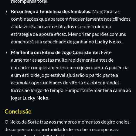
recompensa total.
Reconheça a Tendência dos Símbolos:
Monitorar as
combinações que aparecem frequentemente nos cilindros
ajuda você a prever resultados e a construir uma
estratégia de aposta eficaz. Memorizar padrões comuns
aumentará sua capacidade de ganhar no
Lucky Neko
.
Mantenha um Ritmo de Jogo Consistente:
Evite
aumentar as apostas muito rapidamente antes de
entender completamente como o jogo opera. A paciência
e um estilo de jogo estável ajudarão o participante a
acumular oportunidades de vitória e a obter grandes
lucros ao longo do tempo. É importante manter a calma ao
jogar
Lucky Neko
.
Conclusão
O Neko da Sorte traz aos membros momentos de giro cheios
de suspense e a oportunidade de receber recompensas